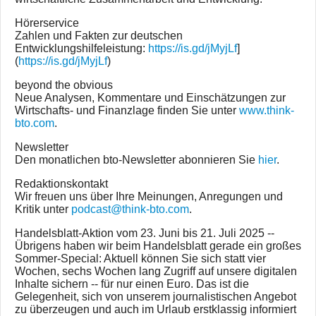
Hörerservice
Zahlen und Fakten zur deutschen
Entwicklungshilfeleistung:
https://is.gd/jMyjLf
]
(
https://is.gd/jMyjLf
)
beyond the obvious
Neue Analysen, Kommentare und Einschätzungen zur
Wirtschafts- und Finanzlage finden Sie unter
www.think-
bto.com
.
Newsletter
Den monatlichen bto-Newsletter abonnieren Sie
hier
.
Redaktionskontakt
Wir freuen uns über Ihre Meinungen, Anregungen und
Kritik unter
podcast@think-bto.com
.
Handelsblatt-Aktion vom 23. Juni bis 21. Juli 2025 --
Übrigens haben wir beim Handelsblatt gerade ein großes
Sommer-Special: Aktuell können Sie sich statt vier
Wochen, sechs Wochen lang Zugriff auf unsere digitalen
Inhalte sichern -- für nur einen Euro. Das ist die
Gelegenheit, sich von unserem journalistischen Angebot
zu überzeugen und auch im Urlaub erstklassig informiert