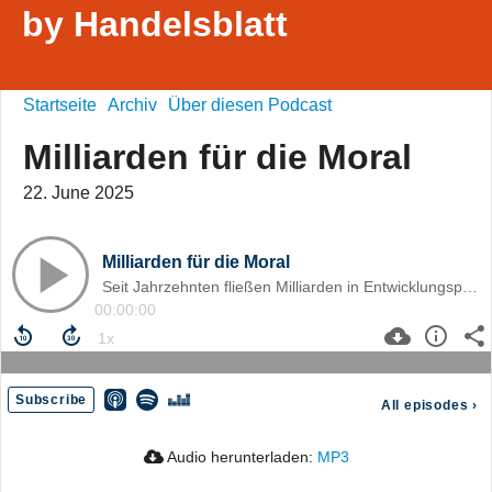
by Handelsblatt
Startseite
Archiv
Über diesen Podcast
Milliarden für die Moral
22. June 2025
Milliarden für die Moral
Seit Jahrzehnten fließen Milliarden in Entwicklungsprojekte rund um den Globus – Wirkung und Nutzen bleiben jedoch oft fraglich.
00:00:00
Subscribe
All episodes
›
Audio herunterladen:
MP3