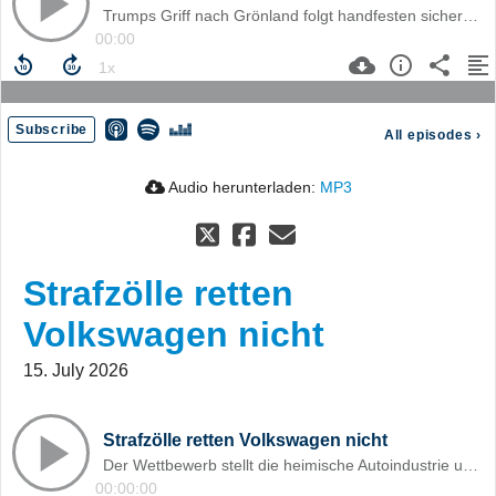
Trumps Griff nach Grönland folgt handfesten sicherheitspolitischen und wirtschaftlichen Interessen – eine Folge des Vakuums, das auch China und Russland zu gern füllen wollen.
00:00
Subscribe
All episodes
›
Audio herunterladen:
MP3
Strafzölle retten
Volkswagen nicht
15. July 2026
Strafzölle retten Volkswagen nicht
Der Wettbewerb stellt die heimische Autoindustrie und die muss anerkennen, dass sie nicht mehr gut ist, um die hohen deutschen Standortkosten zu tragen.
00:00:00