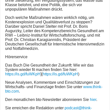
ohne Steuerung, ein Vergütungssystem, das Masse statt
Klasse belohnt, und eine Politik, die sich vor
unpopulären Maßnahmen drückt.
Doch welche Maßnahmen wären wirklich nötig, um
Kostenexplosion und Qualitätsverlust zu stoppen?
Darüber spricht Daniel Stelter mit Prof. Dr. Boris
Augurzky, Leiter des Kompetenzbereichs Gesundheit am
RWI -- Leibniz-Institut für Wirtschaftsforschung, und mit
Prof. Dr. Christian Karagiannidis, Präsident der
Deutschen Gesellschaft für Internistische Intensivmedizin
und Notfallmedizin.
Hörerservice
Das Buch Die Gesundheit der Zukunft: Wie wir das
System wieder fit machen finden Sie hier:
https://is.gd/fuWKpH
](
https://is.gd/fuWKpH
)
Neue Analysen, Kommentare und Einschätzungen zur
Wirtschafts- und Finanzlage finden Sie unter
www.think-
bto.com
.
Den monatlichen bto-Newsletter abonnieren Sie
hier
.
Sie erreichen die Redaktion unter
podcast@think-