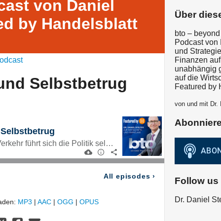
ast von Daniel
Über dies
red by Handelsblatt
bto – beyond
Podcast von 
und Strategie
odcast
Finanzen auf
unabhängig gi
auf die Wirts
und Selbstbetrug
Featured by 
von und mit Dr. 
Abonnier
 Selbstbetrug
erkehrswende? Beim Verkehr führt sich die Politik selbst hinter die Fichte und die Gesellschaft gleich mit.
All episodes
›
Follow us
Dr. Daniel St
laden:
MP3
|
AAC
|
OGG
|
OPUS