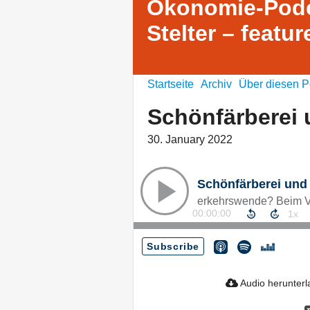
Ökonomie-Podc
Stelter – featu
Startseite
Archiv
Über diesen P
Schönfärberei 
30. January 2022
Schönfärberei und
00:00:00
Subscribe
Audio herunter