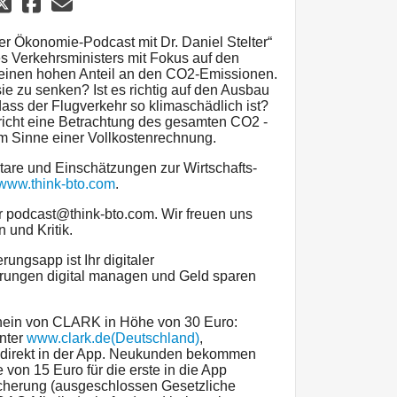
der Ökonomie-Podcast mit Dr. Daniel Stelter“
s Verkehrsministers mit Fokus auf den
 einen hohen Anteil an den CO2-Emissionen.
ie zu senken? Ist es richtig auf den Ausbau
ass der Flugverkehr so klimaschädlich ist?
icht eine Betrachtung des gesamten CO2 -
m Sinne einer Vollkostenrechnung.
are und Einschätzungen zur Wirtschafts-
www.think-bto.com
.
r podcast@think-bto.com. Wir freuen uns
 und Kritik.
ngsapp ist Ihr digitaler
rungen digital managen und Geld sparen
hein von CLARK in Höhe von 30 Euro:
nter
www.clark.de(Deutschland)
,
r direkt in der App. Neukunden bekommen
on 15 Euro für die erste in die App
herung (ausgeschlossen Gesetzliche