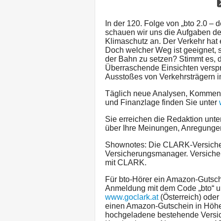
In der 120. Folge von „bto 2.0 – 
schauen wir uns die Aufgaben de
Klimaschutz an. Der Verkehr hat
Doch welcher Weg ist geeignet, s
der Bahn zu setzen? Stimmt es, d
Überraschende Einsichten verspr
Ausstoßes von Verkehrsträgern i
Täglich neue Analysen, Komment
und Finanzlage finden Sie unter
Sie erreichen die Redaktion unte
über Ihre Meinungen, Anregungen
Shownotes: Die CLARK-Versicheru
Versicherungsmanager. Versiche
mit CLARK.
Für bto-Hörer ein Amazon-Gutsc
Anmeldung mit dem Code „bto“ u
www.goclark.at
(Österreich) ode
einen Amazon-Gutschein in Höhe v
hochgeladene bestehende Versic